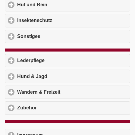
Huf und Bein
click to expand contents
Insektenschutz
click to expand contents
Sonstiges
click to expand contents
Lederpflege
click to expand contents
Hund & Jagd
click to expand contents
Wandern & Freizeit
click to expand contents
Zubehör
click to expand contents